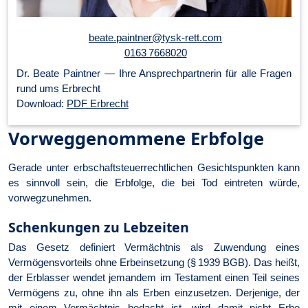
beate.paintner@tysk-rett.com
0163 7668020
Dr. Beate Paintner — Ihre An­sprech­part­ner­in für alle Fragen
rund ums Erbrecht
Download:
PDF Erbrecht
Vorweggenommene Erbfolge
Gerade unter erbschaftsteuerrechtlichen Gesichtspunkten kann
es sinnvoll sein, die Erbfolge, die bei Tod eintreten würde,
vorwegzunehmen.
Schenkungen zu Lebzeiten
Das Gesetz definiert Vermächtnis als Zuwendung eines
Vermögensvorteils ohne Erbeinsetzung (§ 1939 BGB). Das heißt,
der Erblasser wendet jemandem im Testament einen Teil seines
Vermögens zu, ohne ihn als Erben einzusetzen. Derjenige, der
mit einem Vermächtnis bedacht ist, wird damit nicht Erbe