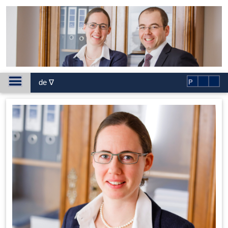
de ∇
P