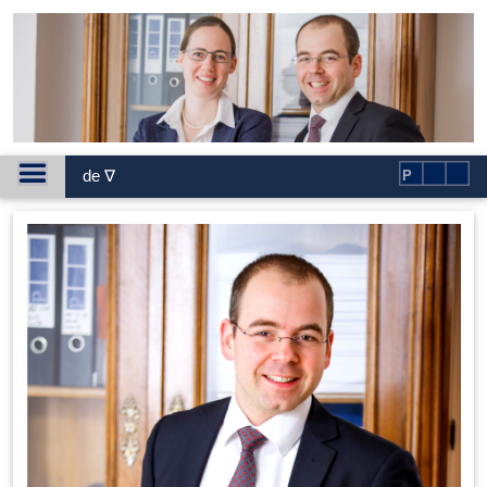
de ∇
P