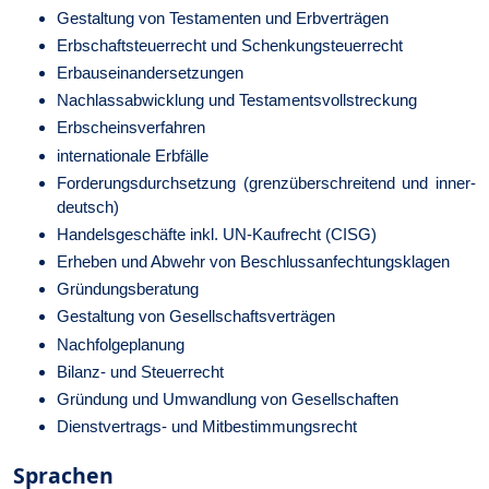
Gestaltung von Testamenten und Erb­verträgen
Erbschaft­steuerrecht und Schenkung­steuerrecht
Erbauseinander­setzun­gen
Nachlass­abwicklung und Testaments­voll­streckung
Erbscheins­ver­fahren
internationale Erbfälle
Forderungsdurchsetzung (grenz­über­schrei­tend und inner­
deutsch)
Handelsgeschäfte inkl. UN-Kauf­recht (CISG)
Erheben und Abwehr von Be­schluss­anfech­tungs­klagen
Gründungsberatung
Gestaltung von Gesellschaftsverträgen
Nachfolgeplanung
Bilanz- und Steuerrecht
Gründung und Umwandlung von Gesell­schaf­ten
Dienst­vertrags- und Mit­be­stim­mungs­recht
Sprachen