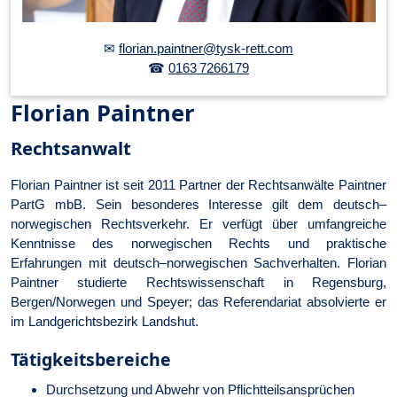
✉
florian.paintner@tysk-rett.com
☎
0163 7266179
Florian Paintner
Rechtsanwalt
Florian
Paintner
ist seit 2011 Partner der
Rechtsanwälte Paintner
PartG mbB
. Sein besonderes Interesse gilt dem deutsch–
norwegischen Rechtsverkehr. Er verfügt über umfangreiche
Kenntnisse des norwegischen Rechts und praktische
Erfahrungen mit deutsch–norwegischen Sachverhalten. Florian
Paintner studierte Rechtswissenschaft in
Regensburg,
Bergen/Norwegen und
Speyer; das Referendariat absolvierte er
im Landgerichtsbezirk Landshut.
Tätig­keits­be­reiche
Durchsetzung und Abwehr von Pflicht­teils­an­sprüchen