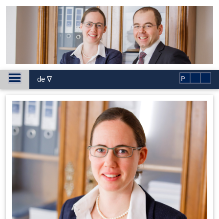
de ∇
P