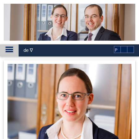
de ∇
P