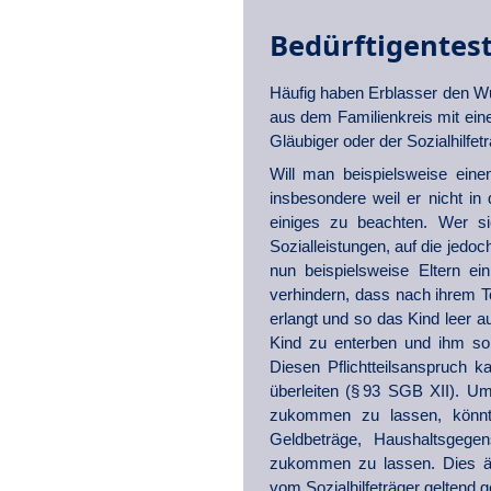
Bedürftigentes
Häufig haben Erblasser den W
aus dem Familienkreis mit ei
Gläubiger oder der Sozialhilfet
Will man beispielsweise ein
insbesondere weil er nicht in d
einiges zu beachten. Wer sic
Sozialleistungen, auf die jed
nun beispielsweise Eltern e
verhindern, dass nach ihrem Tod
erlangt und so das Kind leer 
Kind zu enterben und ihm so 
Diesen Pflichtteilsanspruch ka
überleiten (§ 93 SGB XII). 
zukommen zu lassen, könnte
Geldbeträge, Haushaltsgeg
zukommen zu lassen. Dies änd
vom Sozialhilfeträger geltend