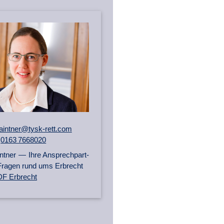
aintner@tysk-rett.com
0163 7668020
ntner — Ihre An­sprech­part­
le Fragen rund ums Erbrecht
F Erbrecht