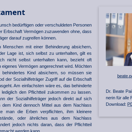
tament
unsch bedürftigen oder verschuldeten Personen
ner Erbschaft Vermögen zuzuwenden ohne, dass
räger darauf zugreifen können.
en Menschen mit einer Behinderung absichern,
er Lage ist, sich selbst zu unterhalten, gilt es
h nicht selbst unterhalten kann, bezieht oft
och eigenes Vermögen angerechnet wird. Möchten
in behindertes Kind absichern, so müssen sie
beate.p
 der Sozialhilfeträger Zugriff auf die Erbschaft
ausgeht. Am einfachsten wäre es, das behinderte
Dr. Beate Pai
lediglich den Pflichtteil zukommen zu lassen.
ner­in für al
nn der Sozialhilfeträger jedoch direkt auf sich
Download:
PD
Um dem Kind dennoch Mittel aus dem Nachlass
 man die Erben verpflichten, ihm kleinere
enstände, oder ähnliches aus dem Nachlass
ert jedoch nichts daran, dass der Pflichtteil
 gemacht werden kann.