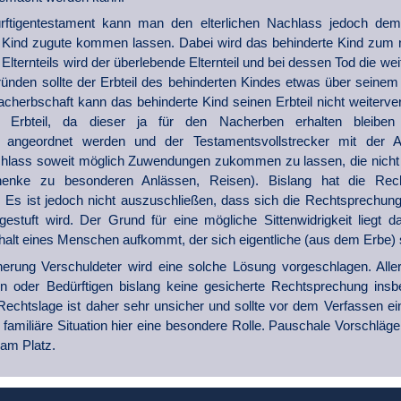
ftigentestament kann man den elterlichen Nachlass jedoch dem Zu
 Kind zugute kommen lassen. Dabei wird das behinderte Kind zum nic
lternteils wird der überlebende Elternteil und bei dessen Tod die we
ründen sollte der Erbteil des behinderten Kindes etwas über seinem P
herbschaft kann das behinderte Kind seinen Erbteil nicht weiterver
 Erbteil, da dieser ja für den Nacherben erhalten bleiben 
ng angeordnet werden und der Testamentsvollstrecker mit der 
hlass soweit möglich Zuwendungen zukommen zu lassen, die nicht au
henke zu besonderen Anlässen, Reisen). Bislang hat die Rec
 Es ist jedoch nicht auszuschließen, dass sich die Rechtsprechung
ngestuft wird. Der Grund für eine mögliche Sittenwidrigkeit liegt d
rhalt eines Menschen aufkommt, der sich eigentliche (aus dem Erbe) s
cherung Verschuldeter wird eine solche Lösung vorgeschlagen. All
n oder Bedürftigen bislang keine gesicherte Rechtsprechung insb
e Rechtslage ist daher sehr unsicher und sollte vor dem Verfassen 
e familiäre Situation hier eine besondere Rolle. Pauschale Vorschläg
 am Platz.