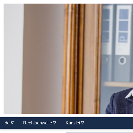
de ∇
Rechtsanwälte ∇
Kanzlei ∇